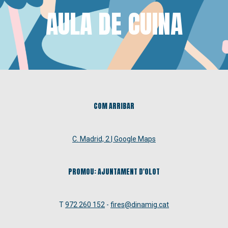
AULA DE CUINA
COM ARRIBAR
C. Madrid, 2 | Google Maps
PROMOU: AJUNTAMENT D'OLOT
T
972 260 152
-
fires@dinamig.cat