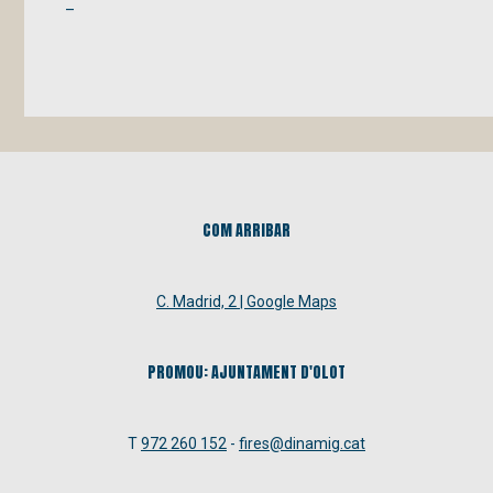
–
COM ARRIBAR
C. Madrid, 2 | Google Maps
PROMOU: AJUNTAMENT D'OLOT
T
972 260 152
-
fires@dinamig.cat