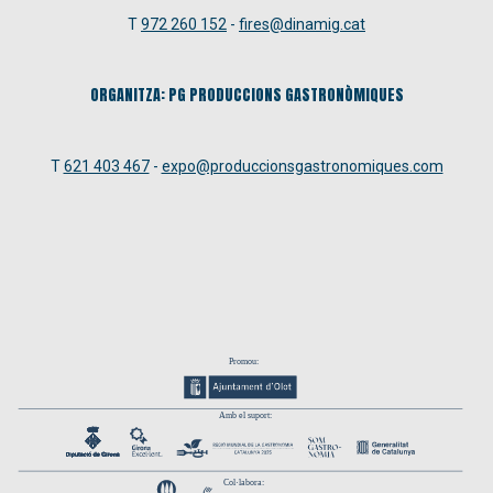
T
972 260 152
-
fires@dinamig.cat
ORGANITZA: PG PRODUCCIONS GASTRONÒMIQUES
T
621 403 467
-
expo@produccionsgastronomiques.com