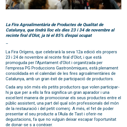
La Fira Agroalimentària de Productes de Qualitat de
Catalunya, que tindrà lloc els dies 23 i 34 de novembre al
recinte firal d’Olot, ja té el 85% d’espai ocupat
–
La Fira Orígens, que celebrarà la seva 12a edició els propers
23 i 24 de novembre al recinte firal d’Olot, i que està
promoguda per l’Ajuntament d’Olot i organitzada per
l’empresa PG Produccions Gastronòmiques, està plenament
consolidada en el calendari de les fires agroalimentàries de
Catalunya, amb un gran èxit de participació de productors.
Cada any són més els petits productors que volen participar-
hi ja que per a ells la fira significa un gran aparador i una
excel·lent manera de promocionar els seus productes entre el
públic assistent, una part del qual són professionals del món
de la restauració i del petit comerç. A més, el fet de poder
presentar el seu producte a l’Aula de Tast i oferir-ne
degustacions, fa que no vulguin deixar escapar l’oportunitat
de donar-se s a conèixer.