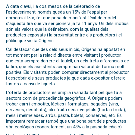
A data d’avui, i a dos mesos de la celebració de
l’esdeveniment, només queda un 15% de l’espai per
comercialitzar, fet que posa de manifest l’èxit de model
d’aquesta fira que va ser pionera ja fa 11 anys. Un dels motius
són els valors que la defineixen, com la qualitat dels
productes exposats i la proximitat entre els productors i el
públic que visita Orígens.
Cal destacar que des dels seus inicis, Orígens ha apostat en
tot moment per la relació directa entre visitant i productor,
que està sempre darrere el taulell, un dels trets diferencials de
la fira, que els assistents sempre han valorat de forma molt
positiva. Els visitants poden comprar directament al productor
i descobrir els seus productes ja que cada expositor ofereix
tastos a canvi de tiquets.
L’oferta de productors és àmplia i variada tant pel que fa a
sectors com de procedència geogràfica. A Orígens podem
trobar carn i embotits, làctics i formatges, begudes (vins,
cerveses, destil·lats), oli i fruita seca, vegetals (horta i fruita),
mels i melmelades, arròs, pasta, bolets, conserves, etc. És
important remarcar també que una bona part dels productes
són ecològics (concretament, un 43% a la passada edició).