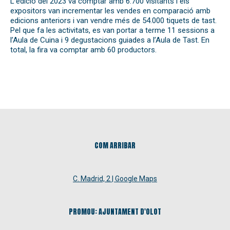
L’edició del 2023 va comptar amb 6.700 visitants i els
expositors van incrementar les vendes en comparació amb
edicions anteriors i van vendre més de 54.000 tiquets de tast.
Pel que fa les activitats, es van portar a terme 11 sessions a
l’Aula de Cuina i 9 degustacions guiades a l’Aula de Tast. En
total, la fira va comptar amb 60 productors.
COM ARRIBAR
C. Madrid, 2 | Google Maps
PROMOU: AJUNTAMENT D'OLOT