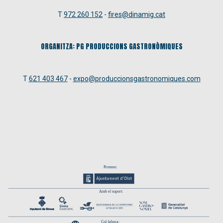
T
972 260 152
-
fires@dinamig.cat
ORGANITZA: PG PRODUCCIONS GASTRONÒMIQUES
T
621 403 467
-
expo@produccionsgastronomiques.com